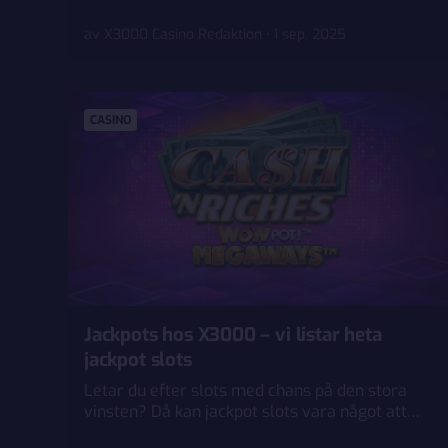
Stud Poker, direkt här hos oss på X3000. Vi går
igenom vilka regler som gäller och hur
av
X3000 Casino Redaktion
1 sep. 2025
utdelning fungerar.
CASINO
Jackpots hos X3000 – vi listar heta
jackpot slots
Letar du efter slots med chans på den stora
vinsten? Då kan jackpot slots vara något att
kika närmare på. På X3000 finns ett brett