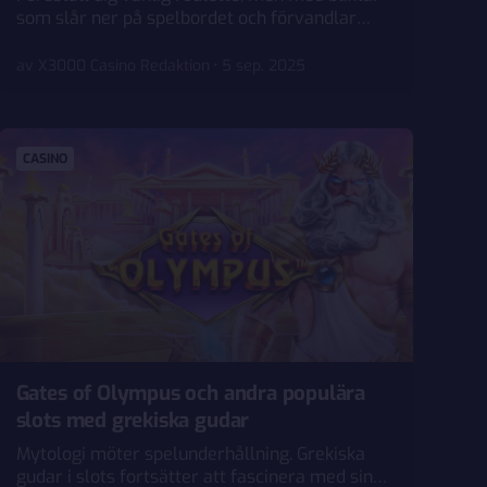
som slår ner på spelbordet och förvandlar
vanliga nummer till potentiella guldgruvor. Det
är Lightning Roulette – ett spel som tog
av
X3000 Casino Redaktion
5 sep. 2025
casinovärlden med storm och som nu kan
spelas hos X3000.
CASINO
Gates of Olympus och andra populära
slots med grekiska gudar
Mytologi möter spelunderhållning. Grekiska
gudar i slots fortsätter att fascinera med sina