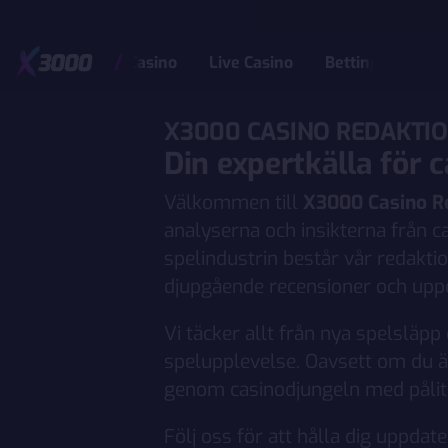
Casino
Live Casino
Betting
X3000 Casino Redaktion
X3000 CASINO REDAKTI
Din expertkälla för 
Välkommen till
X3000 Casino R
analyserna och insikterna från 
spelindustrin består vår redakti
djupgående recensioner och upp
Vi täcker allt från nya spelsläpp
spelupplevelse. Oavsett om du är 
genom casinodjungeln med pålitli
Följ oss för att hålla dig uppda