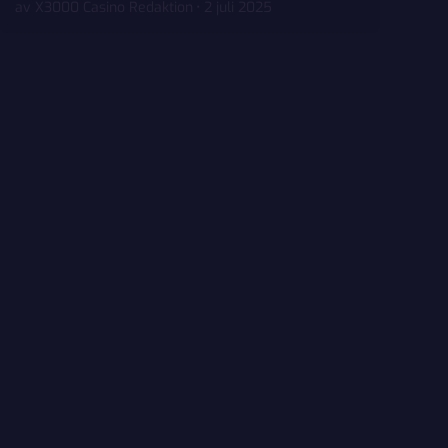
detta hamnar det ofta i skuggan av bordsspel
av
X3000 Casino Redaktion
2 juli 2025
som Blackjack, Roulette och Texas Hold’em. I
den här artikeln kan du lära dig hur Baccarat
fungerar och hur du gör för att testa det direkt
här på X3000.