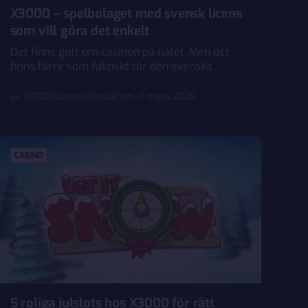
X3000 – spelbolaget med svensk licens
som vill göra det enkelt
Det finns gott om casinon på nätet. Men det
finns färre som faktiskt tar den svenska
spelmarknaden på allvar med allt vad det
innebär. X3000 är ett av dem och det vill vi ska
av
X3000 Casino Redaktion
1 mars 2026
märkas redan från första stund.
CASINO
5 roliga julslots hos X3000 för rätt