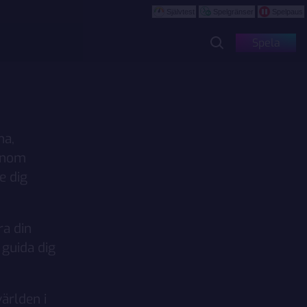
Självtest
Spelgränser
Spelpaus
Spela
na,
inom
e dig
ra din
 guida dig
ärlden i