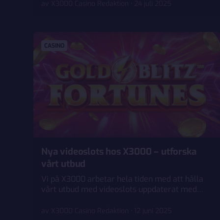
utbud av spel där en del av varje insats går till
av
X3000 Casino Redaktion
24 juli 2025
en växande vinstpott med chans på
miljonbelopp.
CASINO
Nya videoslots hos X3000 – utforska
vårt utbud
Vi på X3000 arbetar hela tiden med att hålla
vårt utbud med videoslots uppdaterat med
marknadens hetaste nyheter. I den här artikeln
kan du läsa närmare om hur du navigerar på
av
X3000 Casino Redaktion
12 juni 2025