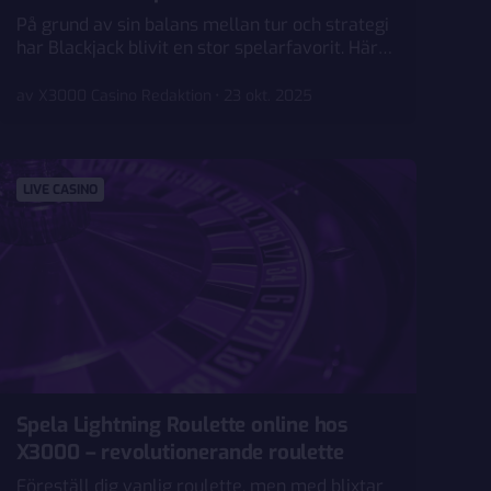
På grund av sin balans mellan tur och strategi
har Blackjack blivit en stor spelarfavorit. Här
påverkar nämligen dina beslut utfallet på ett
helt annat sätt än de flesta hasardsspel. I den
av
X3000 Casino Redaktion
23 okt. 2025
här artikeln kan du läsa om hur spelet fungerar
och hur du spelar det direkt hos X3000.
LIVE CASINO
Spela Lightning Roulette online hos
X3000 – revolutionerande roulette
Föreställ dig vanlig roulette, men med blixtar