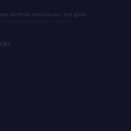
esta alla Pirots slots hos oss – helt gratis
v
X3000 Casino Redaktion
21 aug. 2025
rier