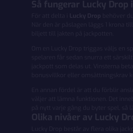
Så fungerar Lucky Drop i
För att delta i
Lucky Drop
behöver du 
När den är påslagen läggs 1 krona til
biljett till jakten på jackpotten.
Om en Lucky Drop triggas väljs en s
spelaren får sedan snurra ett särski
jackpott som delas ut. Vinsterna betal
bonusvillkor eller omsättningskrav ko
En annan fördel är att du förblir anslu
väljer att lämna funktionen. Det inne
på nytt varje gång du byter spel, så
Olika nivåer av Lucky Dr
Lucky Drop består av flera olika jack