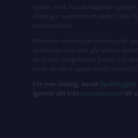
spelas med. Alla deltagande spelare 
vilket gör systemet attraktivt både f
casinospelare.
Eftersom vinsten kan komma när som
spänningsnivå som går utöver spelet
av slump, progressiva potter och dire
en av de mest uppskattade jackpotf
För mer läsning, besök
Spelbloggen
igenom allt från
casinobonusar
till 