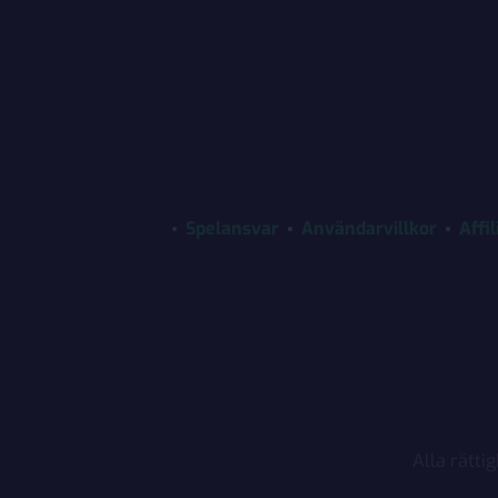
Spelansvar
Användarvillkor
Affil
Alla rätti