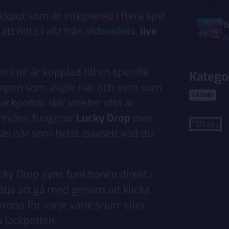
ckpot som är integrerad i flera spel
T
tt hitta i allt från
videoslots
,
live
a
 inte är kopplad till en specifik
Katego
slumpen som avgör när och vem som
CASINO
 jackpottar, där vinster ofta är
snivåer, fungerar
Lucky Drop
mer
Tillbaka
s när som helst, oavsett vad du
cky Drop syns funktionen direkt i
älja att gå med genom att klicka
krona för varje varje snurr eller
 jackpotten.