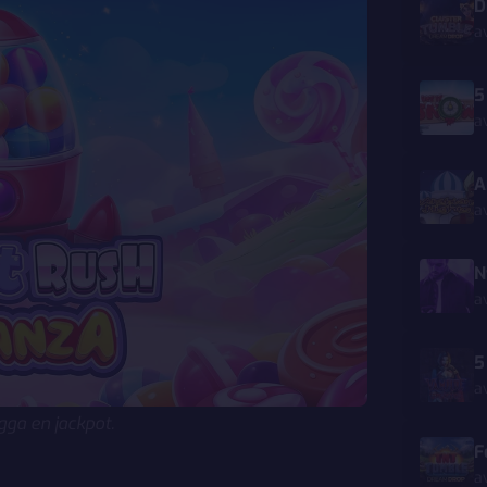
a
a
a
a
5
a
gga en jackpot.
F
a