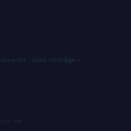
Kundservice
Cookie-inställningar
 eller dess