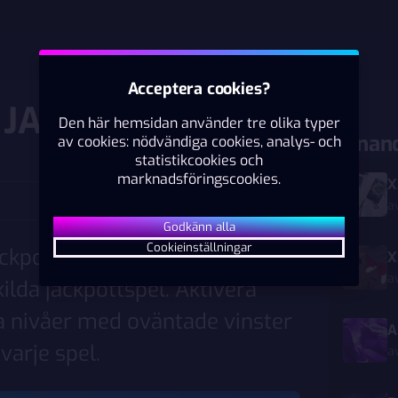
Acceptera cookies?
N JACKPOTCHANS
Den här hemsidan använder tre olika typer
Liknand
av cookies: nödvändiga cookies, analys- och
statistikcookies och
marknadsföringscookies.
Dela
a
Godkänn alla
Cookieinställningar
ckpotfunktion som låter dig
a
lda jackpottspel. Aktivera
a nivåer med oväntade vinster
varje spel.
a