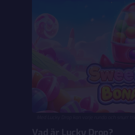
Med Lucky Drop kan varje runda och snurr tri
Vad är Lucky Drop?