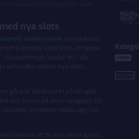
r och maxad underhållning väntar i varje
F
a
 med nya slots
svenskt online casino
i världsklass
Katego
 med tusentals olika slots att spela
o” i huvudmenyn, landar du i vår
CASINO
ja och vraka mellan nya slots,
Tillbaka
ver göra är att klicka in på ett spel
nivå och trycka på snurr-knappen för
om likadana symboler radas upp i en
lket innebär att du kan vinna gratis