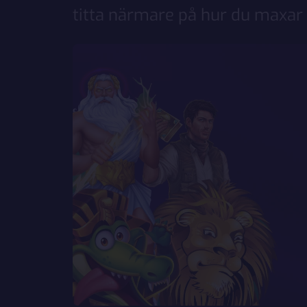
titta närmare på hur du maxar