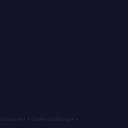
Kundservice
Cookie-inställningar