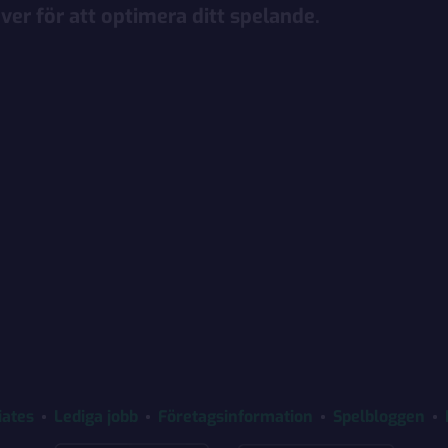
ver för att optimera ditt spelande.
iates
Lediga jobb
Företagsinformation
Spelbloggen