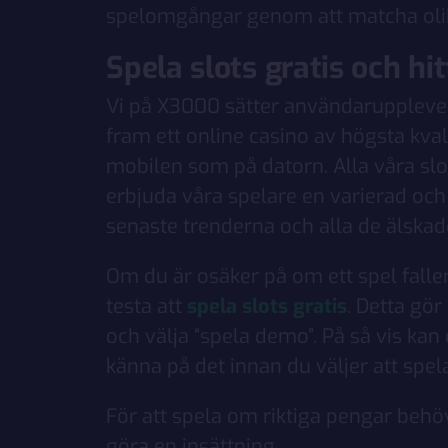
spelomgångar genom att matcha oli
Spela slots gratis och hi
Vi på X3000 sätter användarupplevelsen
fram ett online casino av högsta kval
mobilen som på datorn. Alla våra slo
erbjuda våra spelare en varierad och
senaste trenderna och alla de älskad
Om du är osäker på om ett spel faller
testa att
spela slots gratis
. Detta gör
och välja “spela demo”. På så vis kan 
känna på det innan du väljer att spel
För att spela om riktiga pengar behö
göra en insättning.