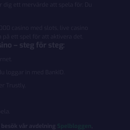
 dig ett mervärde att spela för. Du
3000 casino med slots, live casino
 på ett spel för att aktivera det.
ino – steg för steg:
rnet.
du loggar in med BankID.
r Trustly.
pela.
, besök vår avdelning
Spelbloggen
,