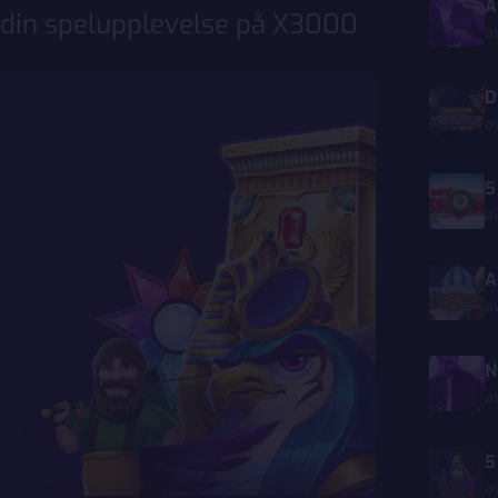
 din spelupplevelse på X3000
a
a
a
a
a
5
a