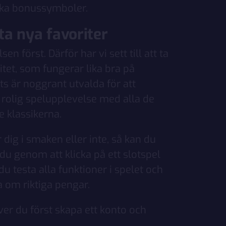
ka bonussymboler.
tta nya favoriter
 först. Därför har vi sett till att ta
itet, som fungerar lika bra på
ts är noggrant utvalda för att
 rolig spelupplevelse med alla de
e klassikerna.
 dig i smaken eller inte, så kan du
 du genom att klicka på ett slotspel
du testa alla funktioner i spelet och
a om riktiga pengar.
ver du först skapa ett konto och