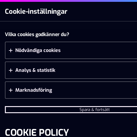
Självte
Cookie-inställningar
Acceptera cookies?
Vilka cookies godkänner du?
Casino
Live Casino
Betting
Den här hemsidan använder tre olika typer av cookies: 
analys- och statistikcookies och marknadsförin
Nödvändiga cookies
BACCARAT ONLINE – LÄR DI
OCH SPELA LIVE HOS X3000
Godkänn alla
Analys & statistik
Cookieinställningar
X3000 Casino Redaktion
2 juli 2025
X3000 Casino Redaktion
Uppdaterad
13 maj 2026
Marknadsföring
Med en alldeles särskild plats i casino-
Spara & fortsätt
populärkulturen har kortspelet Baccarat
spelarfavorit världen över. Trots dett
COOKIE POLICY