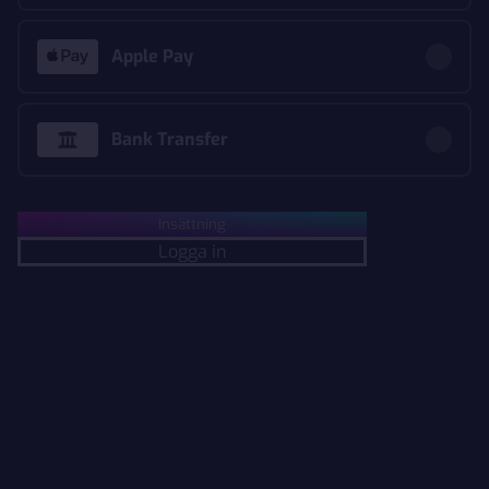
Redo att spela?
Klicka var som helst!
Apple Pay
Bank Transfer
Insättning
Logga in
MEGA
15 112 097 kr
MAJOR
321 670 kr
Gå med