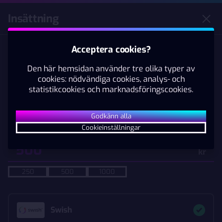
Självtest
Spelgränser
Spelpaus
Insättning
Spela
Det här spelet börjar som en demo. Vänligen
Acceptera cookies?
logga in för att spela det här spelet med riktiga
Bonusen är endast tillgänglig för nya
Casino
Live Casino
Betting
pengar.
spelare
Den här hemsidan använder tre olika typer av
cookies: nödvändiga cookies, analys- och
Skapa konto
1500 kr Bonus
bonus-program
statistikcookies och marknadsföringscookies.
Casino
Spela demo
Godkänn alla
Cookieinställningar
Högsta belopp: 20 000,00 kr
kr
250
500
1000
Swish