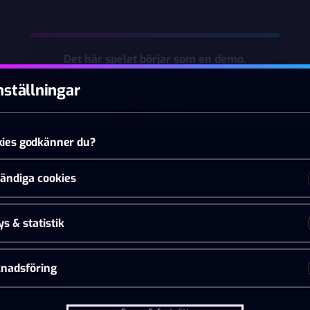
Det här spelet börjar som en demo.
Acceptera cookies?
Vänligen logga in för att spela det här
nställningar
spelet med riktiga pengar.
Den här hemsidan använder tre olika typer
av cookies: nödvändiga cookies, analys- och
Skapa konto
statistikcookies och
marknadsföringscookies.
kies godkänner du?
Spela demo
Godkänn alla
ändiga cookies
Cookieinställningar
s & statistik
nadsföring