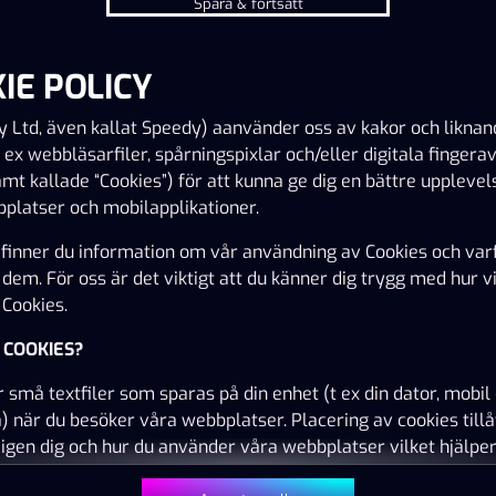
Spara & fortsätt
IE POLICY
y Ltd, även kallat Speedy) aanvänder oss av kakor och liknan
t ex webbläsarfiler, spårningspixlar och/eller digitala fingera
t kallade “Cookies”) för att kunna ge dig en bättre upplevel
platser och mobilapplikationer.
finner du information om vår användning av Cookies och varf
dem. För oss är det viktigt att du känner dig trygg med hur v
Cookies.
R COOKIES?
 små textfiler som sparas på din enhet (t ex din dator, mobil 
a) när du besöker våra webbplatser. Placering av cookies tillå
 igen dig och hur du använder våra webbplatser vilket hjälper
 din upplevelse av våra webbplatser och erbjuda dig ett perso