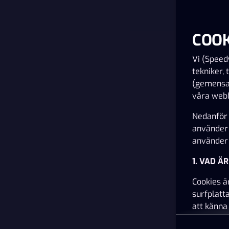
COOK
Vi (Speed
tekniker, 
(gemensam
våra webb
Nedanför 
använder 
använder 
1. VAD Ä
Cookies är
surfplatt
att känna
förbättra