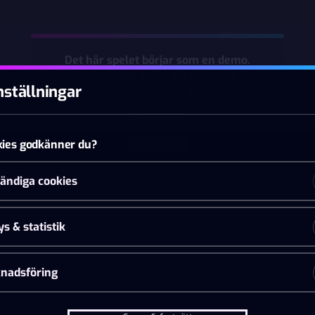
Det här spelet börjar som en demo.
Acceptera cookies?
Vänligen logga in för att spela det här
nställningar
spelet med riktiga pengar.
Den här hemsidan använder tre olika typer
av cookies: nödvändiga cookies, analys- och
Skapa konto
statistikcookies och
marknadsföringscookies.
kies godkänner du?
Spela demo
Godkänn alla
ändiga cookies
Cookieinställningar
s & statistik
nadsföring