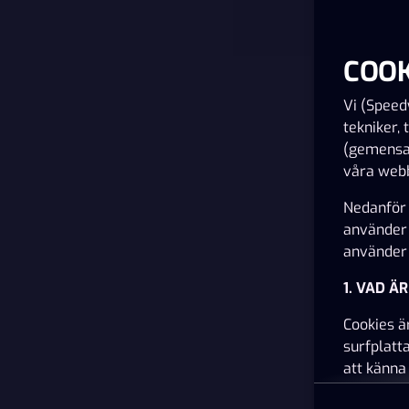
COOK
Vi (Speed
tekniker, 
(gemensam
våra webb
Nedanför 
använder 
använder 
1. VAD Ä
Cookies är
surfplatt
att känna
förbättra