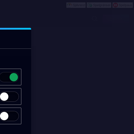
Självtest
Spelgränser
Spelpaus
Spela