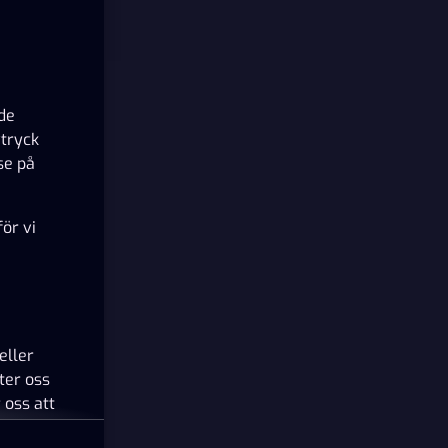
de
vtryck
se på
ör vi
i
eller
ter oss
 oss att
nligt