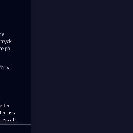
de
vtryck
se på
ör vi
i
eller
ter oss
 oss att
nligt