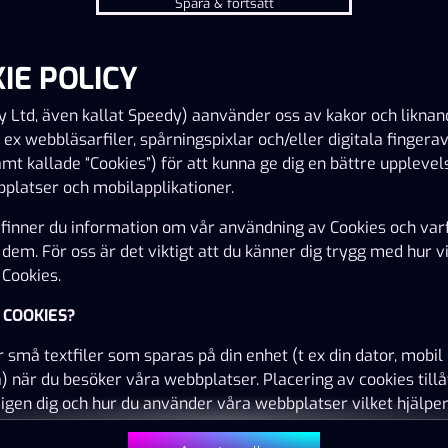
Spara & fortsätt
IE POLICY
y Ltd, även kallat Speedy) aanvänder oss av kakor och liknan
t ex webbläsarfiler, spårningspixlar och/eller digitala fingera
t kallade “Cookies”) för att kunna ge dig en bättre upplevel
platser och mobilapplikationer.
finner du information om vår användning av Cookies och varf
dem. För oss är det viktigt att du känner dig trygg med hur v
Cookies.
R COOKIES?
 små textfiler som sparas på din enhet (t ex din dator, mobil 
a) när du besöker våra webbplatser. Placering av cookies tillå
 igen dig och hur du använder våra webbplatser vilket hjälper
 din upplevelse av våra webbplatser och erbjuda dig ett perso