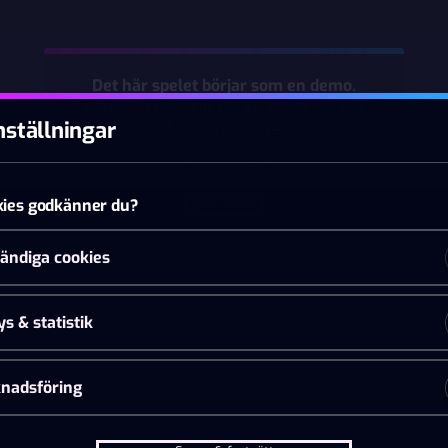
Det här spelet börjar som en demo.
Acceptera cookies?
Vänligen logga in för att spela det här
nställningar
spelet med riktiga pengar.
Den här hemsidan använder tre olika typer
av cookies: nödvändiga cookies, analys- och
Skapa konto
statistikcookies och
marknadsföringscookies.
kies godkänner du?
Spela demo
Godkänn alla
ändiga cookies
Cookieinställningar
s & statistik
nadsföring