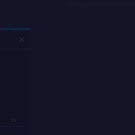
Självtest
Spelgränser
Spelpaus
Spela
kr