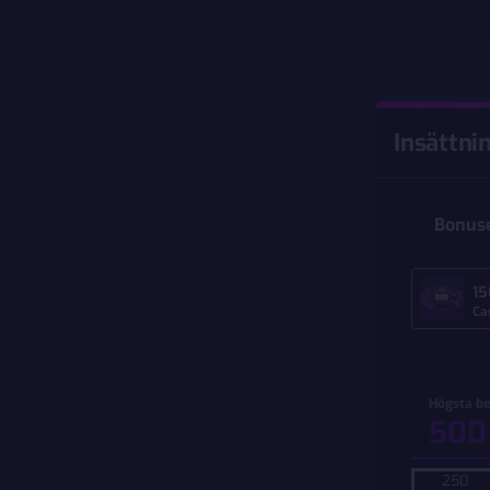
Casino
Live Casino
Betting
Insättni
IMPERIAL FRUITS: 5 LINES
(DEMO)
Bonuse
15
bonus
Ca
Högsta be
250