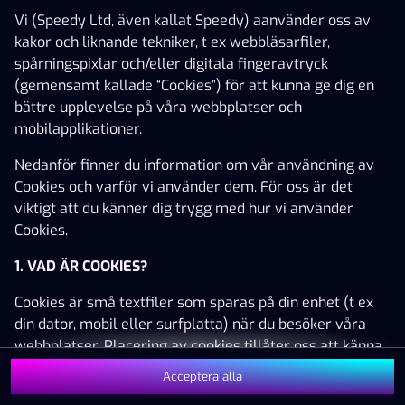
Redo att spela?
Vi (Speedy Ltd, även kallat Speedy) aanvänder oss av
Klicka var som helst!
kakor och liknande tekniker, t ex webbläsarfiler,
spårningspixlar och/eller digitala fingeravtryck
(gemensamt kallade “Cookies”) för att kunna ge dig en
bättre upplevelse på våra webbplatser och
mobilapplikationer.
Nedanför finner du information om vår användning av
Cookies och varför vi använder dem. För oss är det
viktigt att du känner dig trygg med hur vi använder
Cookies.
1. VAD ÄR COOKIES?
Cookies är små textfiler som sparas på din enhet (t ex
MEGA
15 210 933 kr
din dator, mobil eller surfplatta) när du besöker våra
MAJOR
432 953 kr
webbplatser. Placering av cookies tillåter oss att känna
igen dig och hur du använder våra webbplatser vilket
Acceptera alla
MINOR
18 354 kr
Gå med
hjälper oss att förbättra din upplevelse av våra