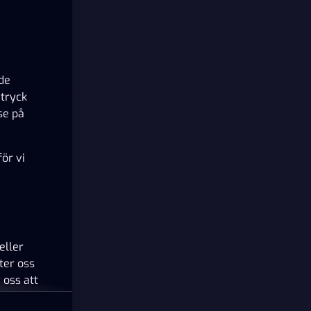
de
vtryck
se på
ör vi
i
eller
ter oss
 oss att
nligt