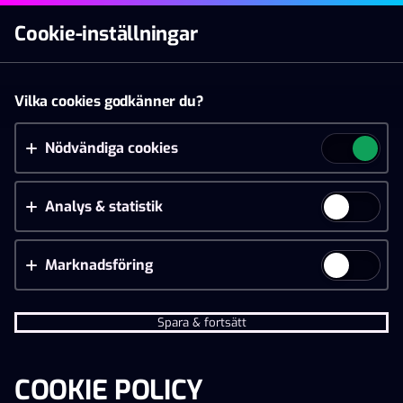
Självtest
Spelgränser
Spelpaus
Cookie-inställningar
Spela
Det här spelet börjar som en demo. Vänligen
Acceptera cookies?
logga in för att spela det här spelet med riktiga
Vilka cookies godkänner du?
Casino
Live Casino
Betting
pengar.
Den här hemsidan använder tre olika typer av
cookies: nödvändiga cookies, analys- och
Nödvändiga cookies
Skapa konto
statistikcookies och marknadsföringscookies.
Spela demo
Analys & statistik
Godkänn alla
Cookieinställningar
Marknadsföring
Spara & fortsätt
COOKIE POLICY