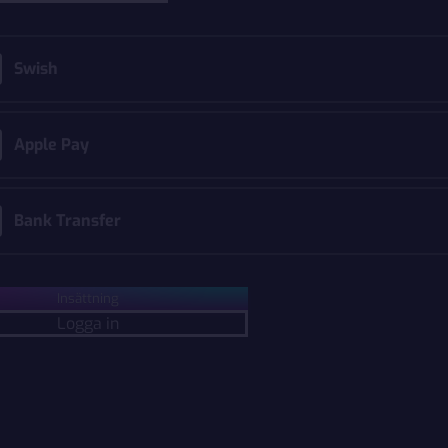
Swish
Apple Pay
Bank Transfer
Insättning
Logga in