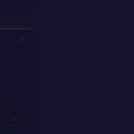
Självtest
Spelgränser
Spelpaus
Spela
kr