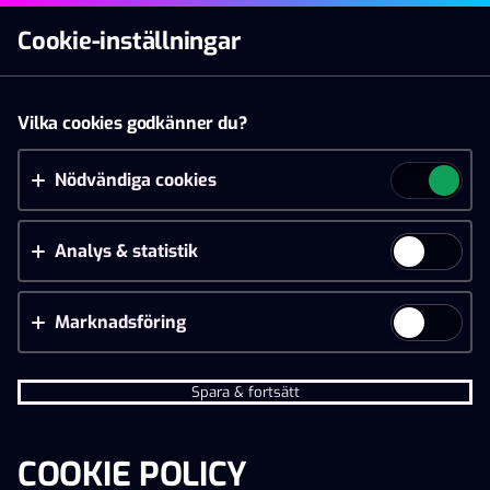
Självtest
Spelgränser
Spelpaus
Cookie-inställningar
Spela
Det här spelet börjar som en demo. Vänligen
Acceptera cookies?
logga in för att spela det här spelet med riktiga
Vilka cookies godkänner du?
Casino
Live Casino
Betting
pengar.
Den här hemsidan använder tre olika typer av
cookies: nödvändiga cookies, analys- och
Nödvändiga cookies
Skapa konto
statistikcookies och marknadsföringscookies.
Spela demo
Analys & statistik
Godkänn alla
Cookieinställningar
Marknadsföring
Spara & fortsätt
COOKIE POLICY