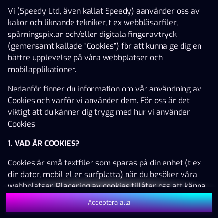
Redo att spela?
Vi (Speedy Ltd, även kallat Speedy) aanvänder oss av
Klicka var som helst!
kakor och liknande tekniker, t ex webbläsarfiler,
spårningspixlar och/eller digitala fingeravtryck
(gemensamt kallade “Cookies”) för att kunna ge dig en
bättre upplevelse på våra webbplatser och
mobilapplikationer.
Nedanför finner du information om vår användning av
Cookies och varför vi använder dem. För oss är det
viktigt att du känner dig trygg med hur vi använder
Cookies.
1. VAD ÄR COOKIES?
Cookies är små textfiler som sparas på din enhet (t ex
MEGA
14 827 553 kr
din dator, mobil eller surfplatta) när du besöker våra
MAJOR
983 733 kr
webbplatser. Placering av cookies tillåter oss att känna
igen dig och hur du använder våra webbplatser vilket
Acceptera alla
MINOR
11 669 kr
Gå med
hjälper oss att förbättra din upplevelse av våra