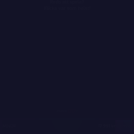
Redo att spela?
Klicka var som helst!
MEGA
15 343 798 kr
MAJOR
592 393 kr
MINOR
17 991 kr
Gå med