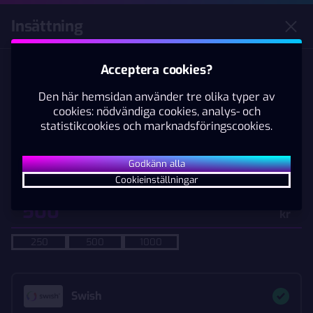
Självtest
Spelgränser
Spelpaus
Insättning
Spela
Det här spelet börjar som en demo. Vänligen
Acceptera cookies?
logga in för att spela det här spelet med riktiga
Bonusen är endast tillgänglig för nya
Casino
Live Casino
Betting
pengar.
spelare
Den här hemsidan använder tre olika typer av
cookies: nödvändiga cookies, analys- och
Skapa konto
1500 kr Bonus
bonus-program
statistikcookies och marknadsföringscookies.
Casino
Spela demo
Godkänn alla
Cookieinställningar
Högsta belopp: 20 000,00 kr
kr
250
500
1000
Swish