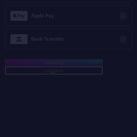
Redo att spela?
Klicka var som helst!
Apple Pay
Bank Transfer
Insättning
Logga in
MEGA
14 906 636 kr
MAJOR
119 404 kr
MINOR
18 149 kr
Gå med