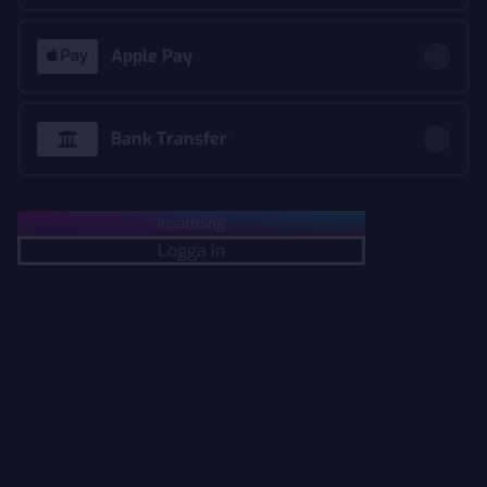
Redo att spela?
Klicka var som helst!
Apple Pay
Bank Transfer
Insättning
Logga in
MEGA
15 098 047 kr
MAJOR
304 810 kr
MINOR
1 176 kr
Gå med