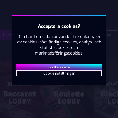
Acceptera cookies?
Live Lobby
Roulette
Blackjack
Bordsspel
Den här hemsidan använder tre olika typer
av cookies: nödvändiga cookies, analys- och
statistikcookies och
marknadsföringscookies.
ccarat Lobby Evolution
Roulette Lobby Playtech
Blackjack L
Godkänn alla
Cookieinställningar