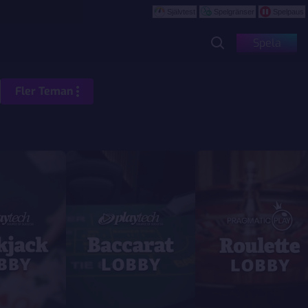
Självtest
Spelgränser
Spelpaus
Spela
Fler Teman
obby Playtech
Baccarat Lobby Playtech
Roulette Lobby Pragm