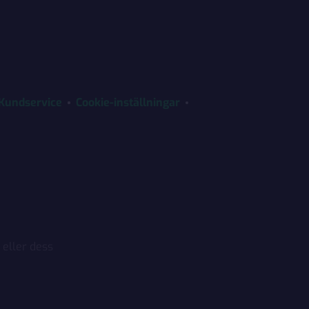
Kundservice
Cookie-inställningar
 eller dess