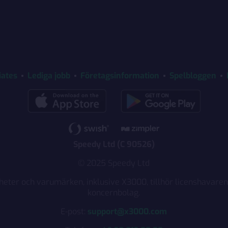
iates
Lediga jobb
Företagsinformation
Spelbloggen
Speedy Ltd (C 90526)
© 2025 Speedy Ltd
gheter och varumärken, inklusive X3000, tillhör licenshavaren
koncernbolag.
E-post:
support@x3000.com