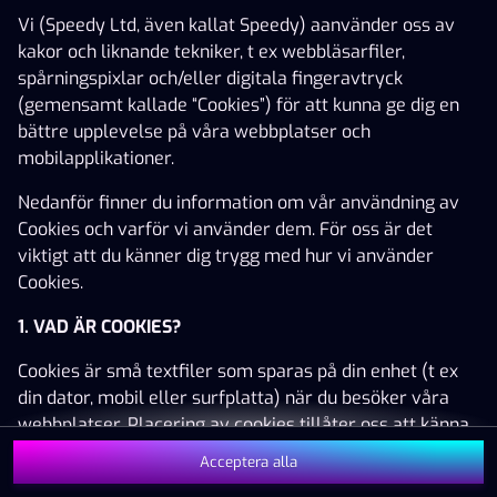
Vi (Speedy Ltd, även kallat Speedy) aanvänder oss av
kakor och liknande tekniker, t ex webbläsarfiler,
spårningspixlar och/eller digitala fingeravtryck
(gemensamt kallade “Cookies”) för att kunna ge dig en
bättre upplevelse på våra webbplatser och
Detta spel är inte tillgängligt som demo.
mobilapplikationer.
Vänligen logga in för att spela med riktiga
pengar.
Nedanför finner du information om vår användning av
Cookies och varför vi använder dem. För oss är det
Logga in
viktigt att du känner dig trygg med hur vi använder
Cookies.
1. VAD ÄR COOKIES?
Cookies är små textfiler som sparas på din enhet (t ex
din dator, mobil eller surfplatta) när du besöker våra
webbplatser. Placering av cookies tillåter oss att känna
igen dig och hur du använder våra webbplatser vilket
Acceptera alla
hjälper oss att förbättra din upplevelse av våra