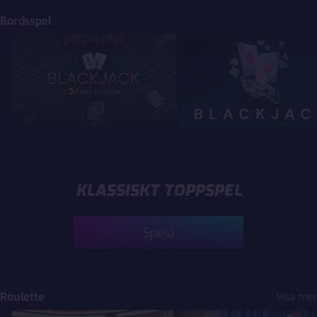
Bordsspel
First Person Blackjack
Blackjack
KLASSISKT TOPPSPEL
Spela
Roulette
Visa mer
MONOPOLY Roulette
Svensk Roulette