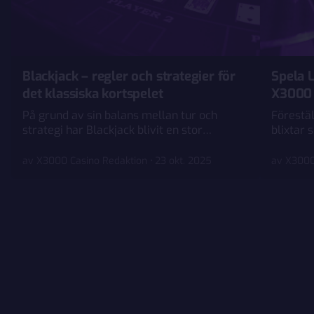
Blackjack – regler och strategier för
Spela L
det klassiska kortspelet
X3000 
På grund av sin balans mellan tur och
Förestäl
strategi har Blackjack blivit en stor
blixtar 
spelarfavorit. Här påverkar nämligen dina
förvandl
beslut utfallet på ett helt annat sätt än de
guldgruv
av
X3000 Casino Redaktion
23 okt. 2025
av
X3000
flesta hasardsspel. I den här artikeln kan du
spel so
läsa om hur spelet fungerar och hur du
som nu 
spelar det direkt hos X3000.