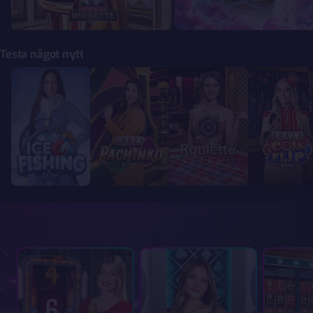
Testa något nytt
Ice Fishing
Crazy Pachinko
VIP Roulette
Crazy Coin Fl
Fireball Roulette
All Bets Blackjack
PowerUP 