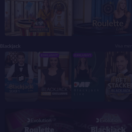
Blackjack
Visa mer
Blackjack Silver A
Blackjack Gold Exclusive
Paf Blackjack Live
Bet Stacker 
EXKLUSIVT
EXKLUSIVT
Roulette Lobby Evolution
Blackjack Lobby Evolution