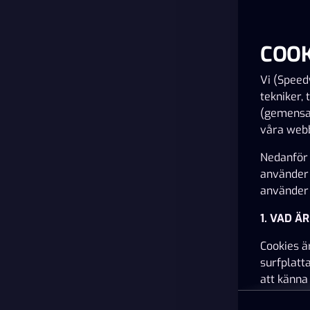
COOK
Vi (Speed
tekniker, 
(gemensam
våra webb
Nedanför 
använder 
använder 
1. VAD Ä
Cookies är
surfplatt
att känna
förbättra