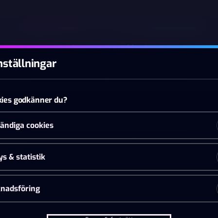
Acceptera cookies?
nställningar
Den här hemsidan använder tre olika typer
av cookies: nödvändiga cookies, analys- och
statistikcookies och
marknadsföringscookies.
kies godkänner du?
Godkänn alla
ändiga cookies
Cookieinställningar
s & statistik
nadsföring