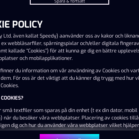
Spara & fortsätt
IE POLICY
Detta spel är inte tillgängligt som demo.
y Ltd, även kallat Speedy) aanvänder oss av kakor och liknan
Vänligen logga in för att spela med riktiga
t ex webbläsarfiler, spårningspixlar och/eller digitala fingera
pengar.
t kallade “Cookies”) för att kunna ge dig en bättre upplevel
platser och mobilapplikationer.
Logga in
finner du information om vår användning av Cookies och varf
dem. För oss är det viktigt att du känner dig trygg med hur v
Cookies.
R COOKIES?
 små textfiler som sparas på din enhet (t ex din dator, mobil 
a) när du besöker våra webbplatser. Placering av cookies tillå
 igen dig och hur du använder våra webbplatser vilket hjälper
 din upplevelse av våra webbplatser och erbjuda dig ett perso