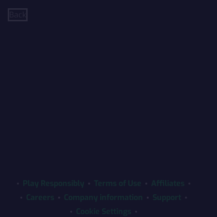
titta närmare på hur du maxar din spelupplevelse
Back
på X3000
Play Responsibly
Terms of Use
Affiliates
Careers
Company information
Support
Cookie Settings