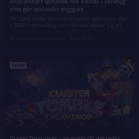
Ansvarsfullt spelande hos X3000 – verktyg
som gör spelandet tryggare
Att spela online ska vara en positiv upplevelse. Hos
X3000 finns verktyg och stöd som hjälper dig att
sätta gränser och behålla kontrollen över ditt
spelande.
by
X3000 Casino Redaktion
19 Jan 2026
CASINO
Dream Drop-slots – en guide till det unika