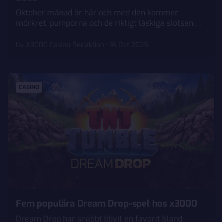
Oktober månad är här och med den kommer
mörkret, pumporna och de riktigt läskiga slotsen.
X3000:s erbjuder ett stort utbud av halloween-
inspirerade slots. Här är spelen som gör
by
X3000 Casino Redaktion
16 Oct 2025
höstmörkret lite roligare och förhoppningsvis mer
lönsamt.
CASINO
Fem populära Dream Drop-spel hos x3000
Dream Drop har snabbt blivit en favorit bland