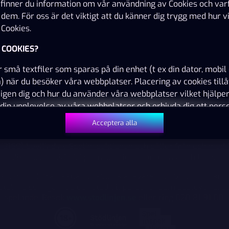
finner du information om vår användning av Cookies och varf
dem. För oss är det viktigt att du känner dig trygg med hur v
Cookies.
Speedy Ltd (C 90526)
R COOKIES?
© 2025 Speedy Ltd
 små textfiler som sparas på din enhet (t ex din dator, mobil 
gheter och varumärken, inklusive X3000, tillhör licenshavaren
a) när du besöker våra webbplatser. Placering av cookies tillå
koncernbolag.
 igen dig och hur du använder våra webbplatser vilket hjälper
 din upplevelse av våra webbplatser och erbjuda dig ett perso
E-post:
support@x3000.com
skräddarsytt utifrån dina preferenser.
Acceptera alla
Telefon:
+46 20 012 55 55
an vara temporära (även kallade “session-cookies”) eller bes
i2150) beviljad av Spelinspektionen och gäller från och med 
ookies försvinner så fort du stänger webbläsaren medan bes
en 28 februari 2030. Spelinspektionen är licens- och tillsyns
paras i din webbläsare tills Cookien har nått sitt utgångsda
att giltighetstiden kan förlängas varje gång du återvänder til
ra beroendeframkallande - Spela ansvarsfullt! Stödlinjen är 
älplinje som ger råd och stöd till personer som upplever pr
sen.
spelande. Besök
www.stodlinjen.se
eller ring 020-81 91 00.
 SORTERS COOKIES ANVÄNDER VI OCH VARFÖR?
er oss av olika sorters cookies, både förstaparts- och