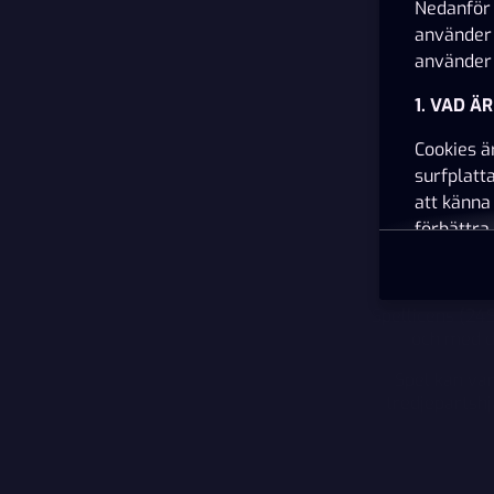
Nedanför 
använder 
använder 
1. VAD Ä
Cookies är
Alla rätti
surfplatt
att känna
förbättra
innehåll, 
Cookies k
Spellicens (24S
Session-c
och med d
Cookies s
förbehåll 
Spel kan va
tredjepartshj
webbplat
2. VILKA
Vi använd