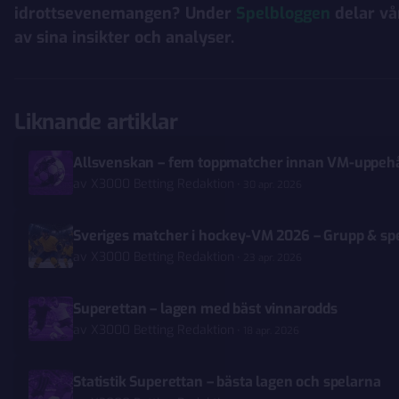
idrottsevenemangen? Under
Spelbloggen
delar vå
av sina insikter och analyser.
Liknande artiklar
Allsvenskan – fem toppmatcher innan VM-uppehå
av
X3000 Betting Redaktion
30 apr. 2026
Sveriges matcher i hockey-VM 2026 – Grupp & s
av
X3000 Betting Redaktion
23 apr. 2026
Superettan – lagen med bäst vinnarodds
av
X3000 Betting Redaktion
18 apr. 2026
Statistik Superettan – bästa lagen och spelarna