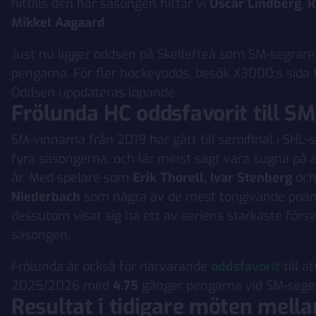
hittills den här säsongen hittar vi
Oscar Lindberg
,
R
Mikkel Aagaard
.
Just nu ligger oddsen på Skellefteå som SM-segrare
pengarna. För fler hockeyodds, besök X3000:s sida 
Oddsen uppdateras löpande.
Frölunda HC oddsfavorit till SM
SM-vinnarna från 2019 har gått till semifinal i SHL-
fyra säsongerna, och lär minst sagt vara sugna på a
år. Med spelare som
Erik Thorell,
Ivar Stenberg
oc
Niederbach
som några av de mest tongivande poäng
dessutom visat sig ha ett av seriens starkaste försva
säsongen.
Frölunda är också för närvarande
oddsfavorit
till a
2025/2026 med
4.75
gånger pengarna vid SM-seger
Resultat i tidigare möten mella