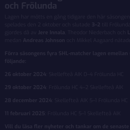
och Frölunda
Lagen har mötts en gång tidigare den här säsonge
spelades den 2 oktober och slutade
3–2
till Frölund
gjordes då av
Jere Innala
, Theodor Niederbach och
L
medan
Andreas Johnson
och Mikkel Aagaard nätade 
Förra säsongens fyra SHL-matcher lagen emellan
följande:
26 oktober 2024
: Skellefteå AIK 0–4 Frölunda HC
29 oktober 2024
: Frölunda HC 4–2 Skellefteå AIK
28 december 2024
: Skellefteå AIK 5–1 Frölunda HC
11 februari 2025
: Frölunda HC 5–1 Skellefteå AIK
Vill du läsa fler nyheter och tankar om de senaste