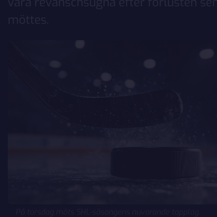
vara revanschsugna efter förlusten se
möttes.
På torsdag möts SHL-säsongens nuvarande topplag.