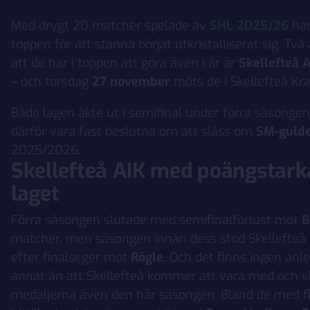
Med drygt 20 matcher spelade av
SHL 2025/26
har
toppen för att stanna börjat utkristalliserat sig. Två
att de har i toppen att göra även i år är
Skellefteå 
– och torsdag
27 november
möts de i Skellefteå Kr
Båda lagen åkte ut i semifinal under förra säsongens
därför vara fast beslutna om att slåss om
SM-guld
2025/2026.
Skellefteå AIK med poängstarka
laget
Förra säsongen slutade med semifinalförlust mot
B
matcher, men säsongen innan dess stod Skellefteå
efter finalseger mot
Rögle
. Och det finns ingen anl
annat än att Skellefteå kommer att vara med och 
medaljerna även den här säsongen. Bland de med fl