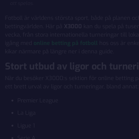
att spelas.
Fotboll är världens största sport, både på planen o
bettingvärlden. Här på
X3000
kan du spela på tusen
vecka, från stora internationella turneringar till lok
igång med
online betting på fotboll
hos oss är enke
kikar närmare på längre ner i denna guide.
Stort utbud av ligor och turner
När du besöker X3000:s sektion för online betting p
ett brett urval av ligor och turneringar, bland annat:
Premier League
La Liga
Ligue 1
Serie A