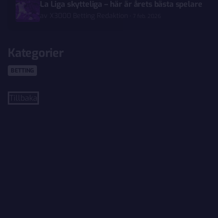
La Liga skytteliga – här är årets bästa spelare
av
X3000 Betting Redaktion
7 feb. 2026
Kategorier
BETTING
Tillbaka