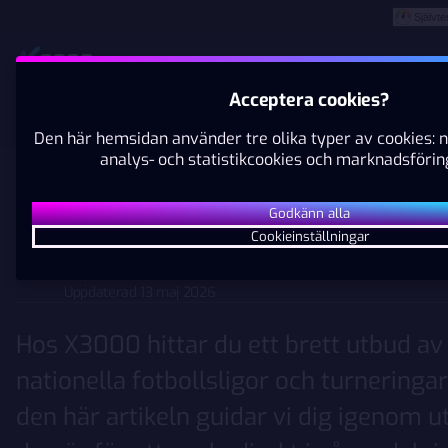
Självte
Acceptera cookies?
Casino
Live Casino
Betting
Den här hemsidan använder tre olika typer av cookies: 
analys- och statistikcookies och marknadsförin
ONLINE BETTING PÅ FOTBOLL
PÅ MATCHER HOS X3000
Godkänn alla
Cookieinställningar
X3000 Betting Redaktion
30 juli 2025
X3000 Betting Redaktion
Uppdaterad
13 maj 2026
Hos X3000 hittar du ett brett utbud av
nationella fotbollsligor och turneringar 
den här artikeln guidar vi dig igenom 