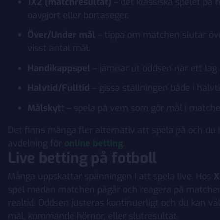
1X2 (matchresultat)
– det klassiska spelet på
oavgjort eller bortaseger.
Över/Under mål
– tippa om matchen slutar öve
visst antal mål.
Handikappspel
– jämnar ut oddsen när ett lag ä
Halvtid/Fulltid
– gissa ställningen både i halvti
Målskyt
t – spela på vem som gör mål i matche
Det finns många fler alternativ att spela på och du h
avdelning för
online betting
.
Live betting på fotboll
Många uppskattar spänningen i att spela live. Hos
X
spel medan matchen pågår och reagera på matchens
realtid. Oddsen justeras kontinuerligt och du kan väl
mål, kommande hörnor, eller slutresultat.