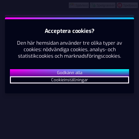
Självtest
Spelgränser
Spelpaus
Spela
Det här spelet börjar som en demo. Vänligen
Acceptera cookies?
logga in för att spela det här spelet med riktiga
Casino
Live Casino
Betting
pengar.
Den här hemsidan använder tre olika typer av
cookies: nödvändiga cookies, analys- och
Skapa konto
statistikcookies och marknadsföringscookies.
Spela demo
Godkänn alla
Cookieinställningar