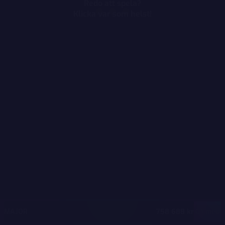
Redo att spela?
Klicka var som helst!
MEGA
14 644 873 kr
MAJOR
758 688 kr
Gå med