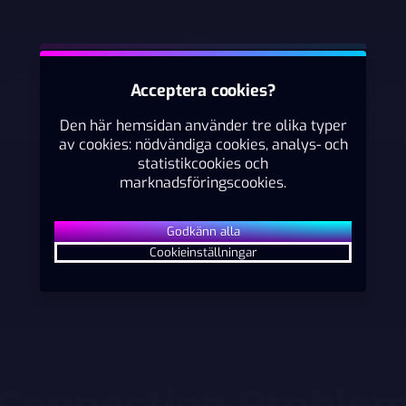
Det här spelet börjar som en demo.
Acceptera cookies?
Vänligen logga in för att spela det här
spelet med riktiga pengar.
Den här hemsidan använder tre olika typer
av cookies: nödvändiga cookies, analys- och
Skapa konto
statistikcookies och
marknadsföringscookies.
Spela demo
Godkänn alla
Cookieinställningar