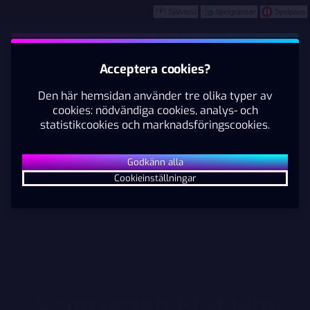
Självtest
Spelgränser
Spelpaus
Spela
Det här spelet börjar som en demo. Vänligen
Acceptera cookies?
logga in för att spela det här spelet med riktiga
Casino
Live Casino
Betting
pengar.
Den här hemsidan använder tre olika typer av
cookies: nödvändiga cookies, analys- och
Skapa konto
statistikcookies och marknadsföringscookies.
Spela demo
Godkänn alla
Cookieinställningar