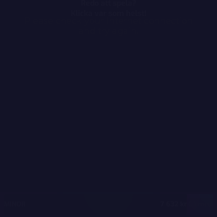
Redo att spela?
Klicka var som helst!
MEGA
14 642 215 kr
MAJOR
755 498 kr
MINOR
7 632 kr
Gå med