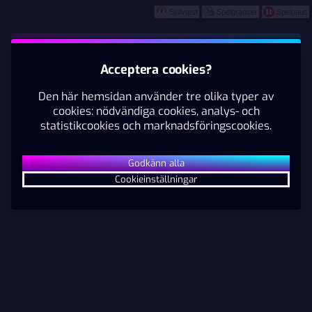
Självtest
Spelgränser
Spelpaus
Spela
Det här spelet börjar som en demo. Vänligen
Acceptera cookies?
logga in för att spela det här spelet med riktiga
Casino
Live Casino
Betting
pengar.
Den här hemsidan använder tre olika typer av
cookies: nödvändiga cookies, analys- och
Skapa konto
statistikcookies och marknadsföringscookies.
Spela demo
Godkänn alla
Cookieinställningar