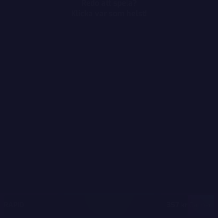
Redo att spela?
Klicka var som helst!
MEGA
14 568 389 kr
MAJOR
666 907 kr
MINOR
5 361 kr
RAPID
357 kr
Gå med