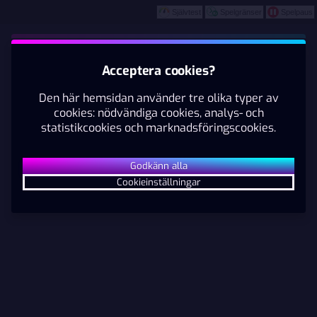
Självtest
Spelgränser
Spelpaus
Spela
Det här spelet börjar som en demo. Vänligen
Acceptera cookies?
logga in för att spela det här spelet med riktiga
Casino
Live Casino
Betting
pengar.
Den här hemsidan använder tre olika typer av
cookies: nödvändiga cookies, analys- och
Skapa konto
statistikcookies och marknadsföringscookies.
Spela demo
Godkänn alla
Cookieinställningar