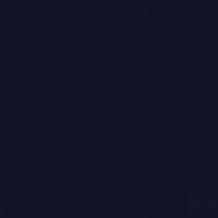
Redo att spela?
Klicka var som helst!
MEGA
14 875 126 kr
MAJOR
113 732 kr
MINOR
3 683 kr
Gå med