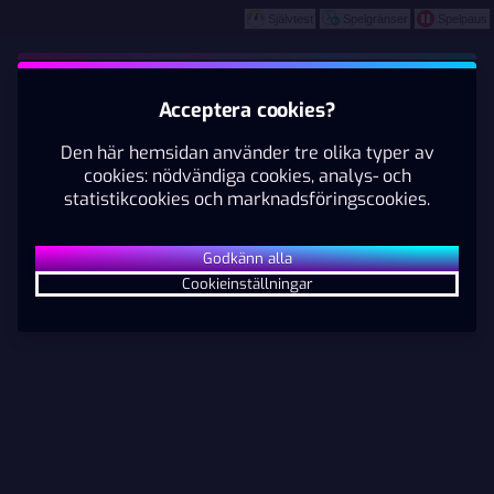
Självtest
Spelgränser
Spelpaus
Spela
Det här spelet börjar som en demo. Vänligen
Acceptera cookies?
logga in för att spela det här spelet med riktiga
Casino
Live Casino
Betting
pengar.
Den här hemsidan använder tre olika typer av
cookies: nödvändiga cookies, analys- och
Skapa konto
statistikcookies och marknadsföringscookies.
Spela demo
Godkänn alla
Cookieinställningar