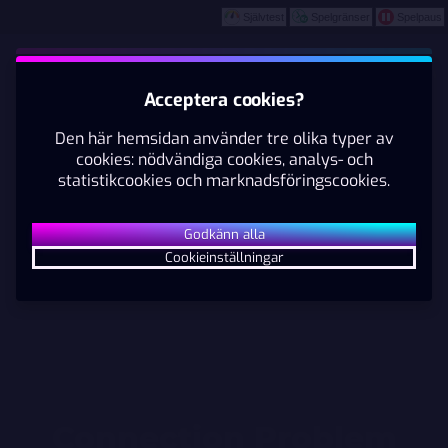
Självtest
Spelgränser
Spelpaus
Spela
Det här spelet börjar som en demo. Vänligen
Acceptera cookies?
logga in för att spela det här spelet med riktiga
Casino
Live Casino
Betting
pengar.
Den här hemsidan använder tre olika typer av
cookies: nödvändiga cookies, analys- och
Skapa konto
statistikcookies och marknadsföringscookies.
Spela demo
Godkänn alla
Cookieinställningar