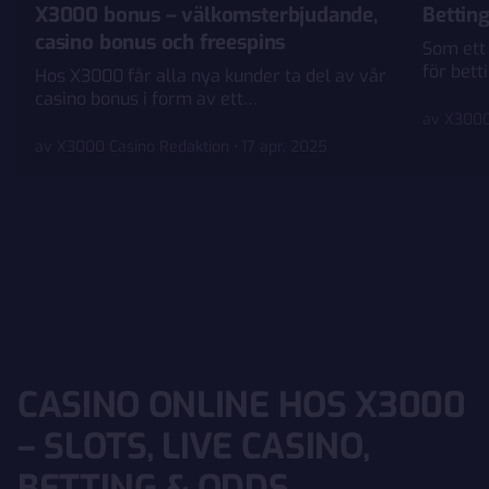
X3000 bonus – välkomsterbjudande,
Betting
casino bonus och freespins
Som ett
för bett
Hos X3000 får alla nya kunder ta del av vår
över att
casino bonus i form av ett
komplett
av
X3000
välkomsterbjudande – antingen i form av
odds och
ett procentuellt mervärde på ens första
av
X3000 Casino Redaktion
17 apr. 2025
nya slot
insättning eller freespins. Exakt hur
Blackjac
erbjudandet ser ut kan variera beroende på
när du registrerar dig. I den här artikeln kan
du läsa mer om hur våra bonusar fungerar
och hur de olika varianterna egentligen
fungerar.
CASINO ONLINE HOS X3000
– SLOTS, LIVE CASINO,
BETTING & ODDS