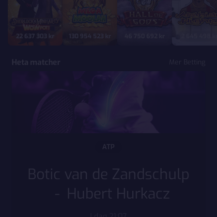
22 637 303 kr
130 954 523 kr
46 750 692 kr
2 645 498 k
Heta matcher
Mer Betting
/betting#event/1028654311
ATP
Botic van de Zandschulp
-
Hubert Hurkacz
i dag 21:07