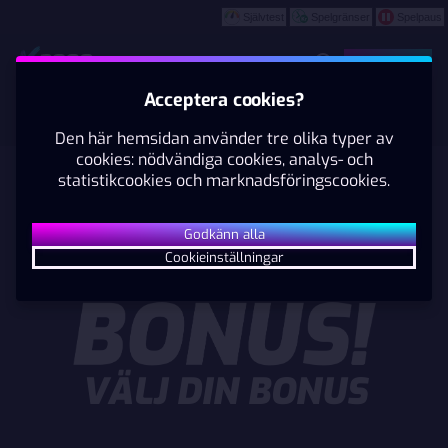
Självtest
Spelgränser
Spelpaus
Spela
Acceptera cookies?
Casino
Live Casino
Betting
Den här hemsidan använder tre olika typer av
cookies: nödvändiga cookies, analys- och
CASINO & BETTING ONLINE |
statistikcookies och marknadsföringscookies.
Godkänn alla
Cookieinställningar
VÄLJ DIN BONUS