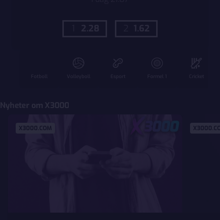
1
2.28
2
1.62
Fotboll
Volleyboll
Esport
Formel 1
Cricket
Nyheter om X3000
X3000.COM
X3000.C