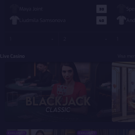
Maya Joint
30
Spe
Liudmila Samsonova
40
And
1
-
2
-
1
Live Casino
Visa mer
Blackjack Classic 3
MONOPOLY
Blackjack Gold Exclusive
Blackjack Silver Exclusive
EXKLUSIVT
EXKLUSIVT